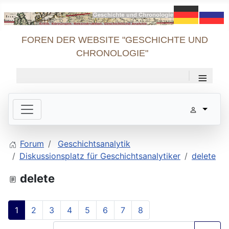
FOREN DER WEBSITE "GESCHICHTE UND
CHRONOLOGIE"
≡
Forum
Geschichtsanalytik
Diskussionsplatz für Geschichtsanalytiker
delete
delete
1
2
3
4
5
6
7
8