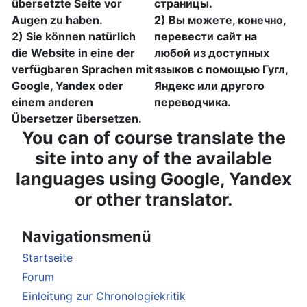
übersetzte Seite vor
страницы.
Augen zu haben.
2) Вы можете, конечно,
2) Sie können natürlich
перевести сайт на
die Website in eine der
любой из доступных
verfügbaren Sprachen mit
языков с помощью Гугл,
Google, Yandex oder
Яндекс или другого
einem anderen
переводчика.
Übersetzer übersetzen.
You can of course translate the
site into any of the available
languages using Google, Yandex
or other translator.
Navigationsmenü
Startseite
Forum
Einleitung zur Chronologiekritik