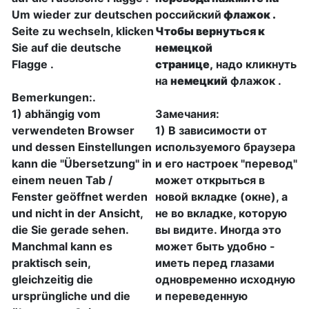
Um wieder zur deutschen
российский
флажок
.
Seite zu wechseln, klicken
Чтобы вернуться к
Sie auf die deutsche
немецкой
Flagge
.
странице,
надо кликнуть
на
немецкий
флажок
.
Bemerkungen:.
1) abhängig vom
Замечания:
verwendeten Browser
1) В зависимости от
und dessen Einstellungen
используемого браузера
kann die "Übersetzung" in
и его настроек "перевод"
einem neuen Tab /
может открыться в
Fenster geöffnet werden
новой вкладке (окне), а
und nicht in der Ansicht,
не во вкладке, которую
die Sie gerade sehen.
вы видите. Иногда это
Manchmal kann es
может быть удобно -
praktisch sein,
иметь перед глазами
gleichzeitig die
одновременно исходную
ursprüngliche und die
и переведенную