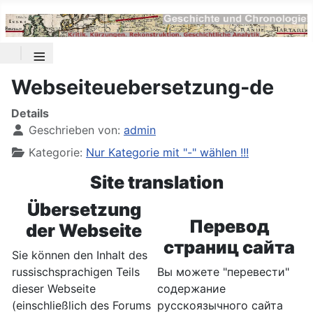
≡
Webseiteuebersetzung-de
Details
Geschrieben von:
admin
Kategorie:
Nur Kategorie mit "-" wählen !!!
Site translation
Übersetzung
Перевод
der Webseite
страниц сайта
Sie können den Inhalt des
russischsprachigen Teils
Вы можете "перевести"
dieser Webseite
содержание
(einschließlich des Forums
русскоязычного сайта