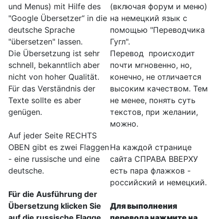
und Menus) mit Hilfe des
(включая форум и меню)
"Google Übersetzer“ in die
на немецкий язык с
deutsche Sprache
помощью "Переводчика
"übersetzen" lassen.
Гугл".
Die Übersetzung ist sehr
Перевод происходит
schnell, bekanntlich aber
почти мгновенно, но,
nicht von hoher Qualität.
конечно, не отличается
Für das Verständnis der
высоким качеством. Тем
Texte sollte es aber
не менее, понять суть
genügen.
текстов, при желании,
можно.
Auf jeder Seite RECHTS
OBEN gibt es zwei Flaggen
На каждой странице
- eine russische und eine
сайта СПРАВА ВВЕРХУ
deutsche.
есть пара флажков -
российский и немецкий.
Für die Ausführung der
Übersetzung klicken Sie
Для выполнения
auf die russische Flagge
.
перевода нажмите на