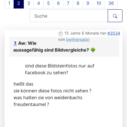
1
2
3
4
5
6
7
8
9
10
36
15 Jahre 6 Monate her
#3534
von
berlinersalon
⇑
Aw: Wie
aussagefähig sind Bildvergleiche?
🌳
sind diese Bildsteinfotos nur auf
Facebook zu sehen?
heißt das
sie können diese fotos nicht sehen ?
was halten sie von weidenbachs
freudentaumel ?