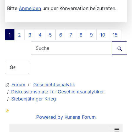
Bitte
Anmelden
um der Konversation beizutreten.
1
2
3
4
5
6
7
8
9
10
15
Forum
Geschichtsanalytik
Diskussionsplatz für Geschichtsanalytiker
Siebenjähriger Krieg
Powered by
Kunena Forum
≡