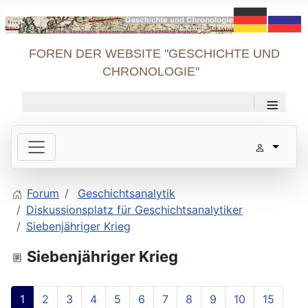
FOREN DER WEBSITE "GESCHICHTE UND
CHRONOLOGIE"
≡
Forum
Geschichtsanalytik
Diskussionsplatz für Geschichtsanalytiker
Siebenjähriger Krieg
Siebenjähriger Krieg
1
2
3
4
5
6
7
8
9
10
15