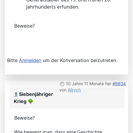
Jahrhunderts erfunden.
Beweise?
Bitte
Anmelden
um der Konversation beizutreten.
10 Jahre 11 Monate her
#9934
von
Allrych
⇑
Siebenjähriger
Krieg
🌳
Beweise?
Wie beweist man, dass eine Geschichte