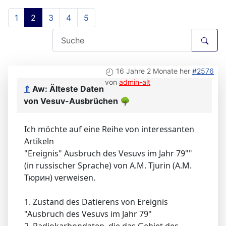
1
2
3
4
5
16 Jahre 2 Monate her
#2576
von
admin-alt
⇑
Aw: Älteste Daten
von Vesuv-Ausbrüchen
🌳
Ich möchte auf eine Reihe von interessanten
Artikeln
"Ereignis" Ausbruch des Vesuvs im Jahr 79""
(in russischer Sprache) von A.M. Tjurin (А.М.
Тюрин) verweisen.
1. Zustand des Datierens von Ereignis
"Ausbruch des Vesuvs im Jahr 79"