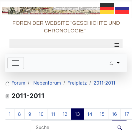
FOREN DER WEBSITE "GESCHICHTE UND
CHRONOLOGIE"
≡
Forum
Nebenforum
Freiplatz
2011-2011
2011-2011
1
8
9
10
11
12
13
14
15
16
17