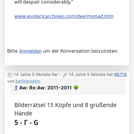
will despair considerably."
www.esotericarchives.com/dee/monad.htm
Bitte
Anmelden
um der Konversation beizutreten.
14 Jahre 5 Monate her
-
14 Jahre 5 Monate her
#6718
von
berlinersalon
⇑
Aw: Re:Aw: 2011-2011
🌳
Bilderrätsel 15 Köpfe und 8 grüßende
Hände
5 - Г - G