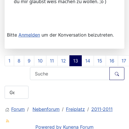
du mir glaubst weis machen zu wollen. ;o )
Bitte
Anmelden
um der Konversation beizutreten.
1
8
9
10
11
12
13
14
15
16
17
Forum
Nebenforum
Freiplatz
2011-2011
Powered by
Kunena Forum