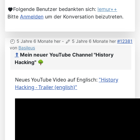
Folgende Benutzer bedankten sich:
lemur++
Bitte
Anmelden
um der Konversation beizutreten.
5 Jahre 6 Monate her
-
5 Jahre 6 Monate her
#12381
von
Basileus
⇑
Mein neuer YouTube Channel "History
Hacking"
🌳
Neues YouTube Video auf Englisch:
"History
Hacking - Trailer (english)"