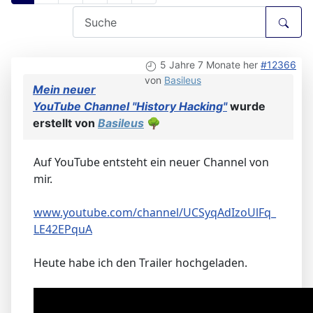
5 Jahre 7 Monate her
#12366
von
Basileus
Mein neuer
YouTube Channel "History Hacking"
wurde
erstellt von
Basileus
🌳
Auf YouTube entsteht ein neuer Channel von
mir.
www.youtube.com/channel/UCSyqAdIzoUlFq_
LE42EPquA
Heute habe ich den Trailer hochgeladen.