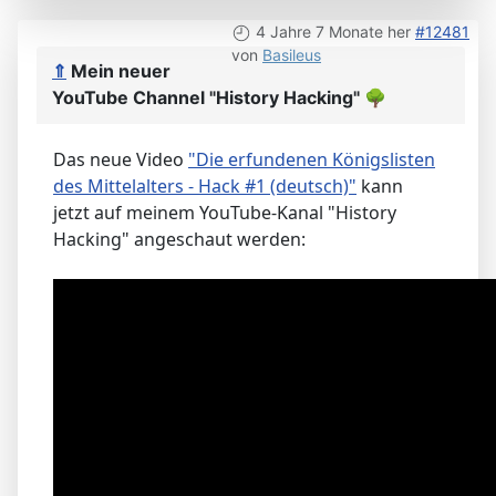
4 Jahre 7 Monate her
#12481
von
Basileus
⇑
Mein neuer
YouTube Channel "History Hacking"
🌳
Das neue Video
"Die erfundenen Königslisten
des Mittelalters - Hack #1 (deutsch)"
kann
jetzt auf meinem YouTube-Kanal "History
Hacking" angeschaut werden: