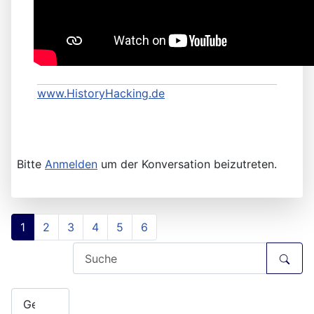
www.HistoryHacking.de
Bitte
Anmelden
um der Konversation beizutreten.
1
2
3
4
5
6