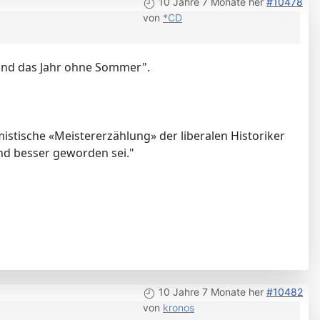
10 Jahre 7 Monate her
#10478
von
*CD
und das Jahr ohne Sommer".
imistische «Meistererzählung» der liberalen Historiker
nd besser geworden sei."
10 Jahre 7 Monate her
#10482
von
kronos