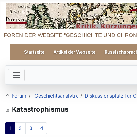
FOREN DER WEBSITE "GESCHICHTE UND CHRON
Startseite
Artikel der Webseite
Russischsprac
Forum
Geschichtsanalytik
Diskussionsplatz für G
Katastrophismus
1
2
3
4