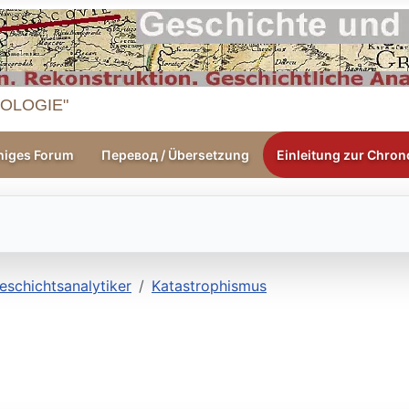
OLOGIE"
higes Forum
Перевод / Übersetzung
Einleitung zur Chrono
eschichtsanalytiker
Katastrophismus