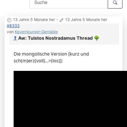
13 Jahre 5 Monate her
-
13 Jahre 5 Monate her
#8333
von
Kevernburger-Gemälde
⇑
Aw: Tuistos Nostradamus Thread
🌳
Die mongolische Version [kurz und
sch(m)erz(voll)...>(los)]: