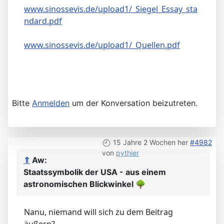
www.sinossevis.de/upload1/_Siegel_Essay_sta
ndard.pdf
www.sinossevis.de/upload1/_Quellen.pdf
Bitte
Anmelden
um der Konversation beizutreten.
15 Jahre 2 Wochen her
#4982
von
pythier
⇑
Aw:
Staatssymbolik der USA - aus einem
astronomischen Blickwinkel
🌳
Nanu, niemand will sich zu dem Beitrag
äußern?