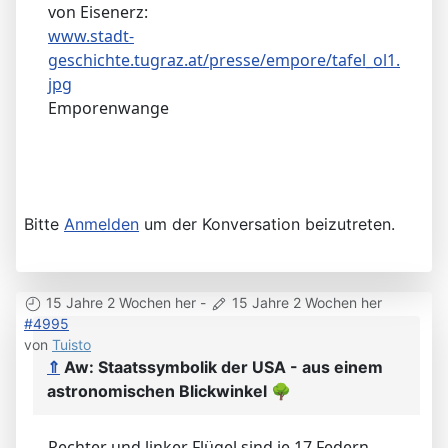
von Eisenerz:
www.stadt-
geschichte.tugraz.at/presse/empore/tafel_ol1.
jpg
Emporenwange
Bitte
Anmelden
um der Konversation beizutreten.
15 Jahre 2 Wochen her
-
15 Jahre 2 Wochen her
#4995
von
Tuisto
⇑
Aw: Staatssymbolik der USA - aus einem
astronomischen Blickwinkel
🌳
Rechter und linker Flügel sind je 17 Federn,