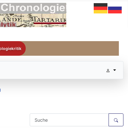
logiekritik
g