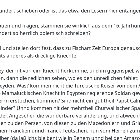
rhundert schieben oder ist das etwa den Lesern hier entange
en und fragen, stammen sie wirklich aus dem 16. Jahrhunde
dert so herrlich polemisch schreiben?
el und stellen dort fest, dass zu Fischart Zeit Europa gena
ts anderes als dreckige Knechte:
y, der nit von eim Knecht herkomme, und im gegenspiel, wan
hen, dann die redlichen sehen, wo es den unredlichen fehle
e Heyden. Was? kommen nicht die Türckische Keiser von de
ie Mamaluckischen Knecht in Egypten regierende Soldan gew
errn erstochen, kommen? Sind nicht ein gut theil Päpst C
inder? Unnd kommen nit der mehrtheil Churwallischer Sp
under. Angesehen die wunderbare veränderung, und abwech
en zu den Persen, von diesen zu den Macedoniern und Gr
schen Francken unnd Franck Teutschen: nun vom Herren zu
iber (da laß ichs bleiben) wie in Behem unnd bei den Ama