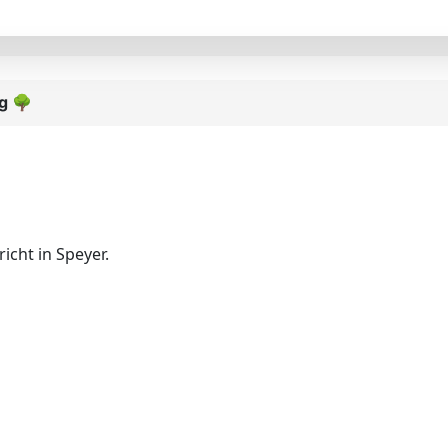
ng
🌳
cht in Speyer.