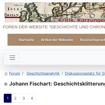
FOREN DER WEBSITE "GESCHICHTE UND CHRON
Startseite
Artikel der Webseite
Russischsprac
Forum
Geschichtsanalytik
Diskussionsplatz für G
Johann Fischart: Geschichtsklitterun
1
2
3
4