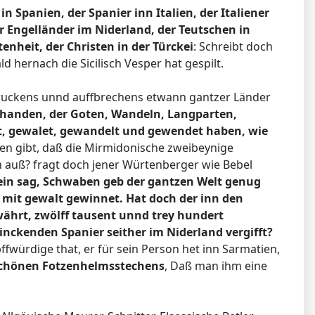
 Spanien, der Spanier inn Italien, der Italiener
er Engelländer im Niderland, der Teutschen in
enheit, der Christen in der Türckei
: Schreibt doch
d hernach die Sicilisch Vesper hat gespilt.
verruckens unnd auffbrechens etwann gantzer Länder
rhanden, der Goten, Wandeln, Langparten,
, gewalet, gewandelt und gewendet haben, wie
hen gibt, daß die Mirmidonische zweibeynige
n auß? fragt doch jener Würtenberger wie Bebel
mein sag, Schwaben geb der gantzen Welt genug
mit gewalt gewinnet. Hat doch der inn den
gewährt, zwölff tausent unnd trey hundert
nckenden Spanier seither im Niderland vergifft?
fwürdige that, er für sein Person het inn Sarmatien,
schönen Fotzenhelmsstechens
, Daß man ihm eine