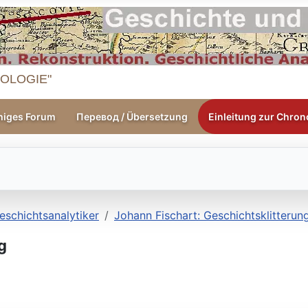
OLOGIE"
higes Forum
Перевод / Übersetzung
Einleitung zur Chrono
eschichtsanalytiker
Johann Fischart: Geschichtsklitterun
g