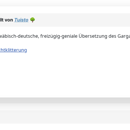
lt von
Tuisto
🌳
hwäbisch-deutsche, freizügig-geniale Übersetzung des Garga
htklitterung