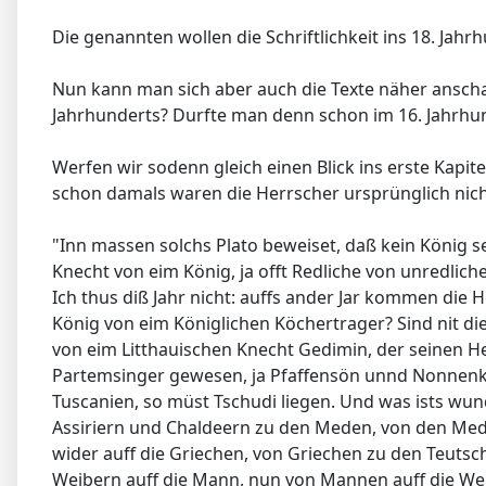
Die genannten wollen die Schriftlichkeit ins 18. Jah
Nun kann man sich aber auch die Texte näher anschau
Jahrhunderts? Durfte man denn schon im 16. Jahrhun
Werfen wir sodenn gleich einen Blick ins erste Kapit
schon damals waren die Herrscher ursprünglich nich
"Inn massen solchs Plato beweiset, daß kein König se
Knecht von eim König, ja offt Redliche von unredlic
Ich thus diß Jahr nicht: auffs ander Jar kommen di
König von eim Königlichen Köchertrager? Sind nit d
von eim Litthauischen Knecht Gedimin, der seinen H
Partemsinger gewesen, ja Pfaffensön unnd Nonnenk
Tuscanien, so müst Tschudi liegen. Und was ists w
Assiriern und Chaldeern zu den Meden, von den Med
wider auff die Griechen, von Griechen zu den Teut
Weibern auff die Mann, nun von Mannen auff die We