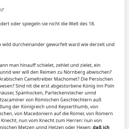
n?
rt oder spiegeln sie nicht die Welt des 18.
uso wild durcheinander gewürfelt ward wie derzeit und
n man hinauff schielet, zehlet und zielet, ein
t: unnd wer will den Reimen zu Nörnberg abwischen?
m Arabischen Cameltreiber Machomet? Die Persischen
esen? Sind nit die erst abgestorbene König inn Poln
almäuser, Spänhocken, Parteckenstecher unnd
atzacaminer von Römischen Geschlechtern auß
ßlung der Königreich unnd Keyserthumb, von
iechen, von Macedoniern auf die Römer, von Römern
m Knecht, nun vom Knecht zum Herren: nun von
zonischen Metzen unnd Hetzen oder Hexen:
daß ich