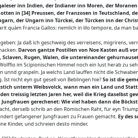
leser inn Indien, der Indianer inn Moren, der Moranen in
hotten in [34] Preussen, der Franzosen in Teutschland, d
garn, der Ungarn inn Türckei, der Türcken inn der Christ
it quàm Francia Gallos: nemlich in illo tempore, da man bal
el geben: Ja daß ich geschweig des verreisens, migrirens, 
nacken.
Darvon gantze Postillen von Noe Kasten auß vo
claven, Rugen, Walen, die untereinander gehurnauset
 Wolffio im Scipionischen Himmel noch ein lust herab zu se
 unnd graspeln. Ja welchs Land lauffen nicht die Schwabe
. Ist nicht eyn gut gesell von Beblingen hie?
So ist die ge
stich unterm Weibsvolck, wann man ein Land und Statt 
den treissig letzten Jaren her, weil die Krieg daselbst 
ungfrauen gerechenet: Wie viel haben dann die Böcksti
ht, derselb schrib an den Römischen Raht, für eyn Triumpf
hundert gefangener Jungfrauen zu Frauen gemacht.
Ey des 
eine Kinder, und schreien desto minder.