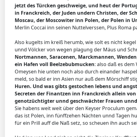
jetzt des Türcken geschweige, und heut der Portuga
in Franckreich, der Juden undern Christen, der Sc
Moscau, der Moscowiter inn Polen, der Polen in Un
Merlin Coccai inn seinen Nuttelverssen, Plus Roma par
Also kugelts im kreiß herumb, wie solt es nicht keg
unnd Völcker von wegen plagung der Mäus und Sch
Nortmannen, Saracenen, Marckmannen, Wenden, S
ein Hafen voll Beelzebubmucken
: also daß es dem
Omeysen hie unten noch also durch einander haspeln
meld, so bald er inn Asien nur auß dem Mörschiff stig
Huren. Und was gibts gestochen lebens und angst
Secreten der Finantzen inn Franckreich allein von 
genotzüchtigter unnd geschwächter Frauen unnd J
Sie habens weit weit über den Keyser Proculum gemac
das ist Polen, inn fünffzehen Nächten unnd Tagen 
für ein Prill auff die Naß setz, so scheuen ihn auch s