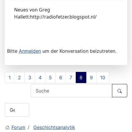
Neues von Greg
Hallett:http://radiofetzer.blogspot.nl/
Bitte
Anmelden
um der Konversation beizutreten.
1
2
3
4
5
6
7
8
9
10
Forum
Geschichtsanalytik