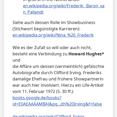
en.wikipedia.org/wiki/Frederik,_Baron_va
n_Pallandt
Siehe auch dessen Rolle im Showbusiness
(Stichwort begünstigte Karrieren):
en.wikipedia.org/wiki/Nina_%26_Frederik
Wie es der Zufall so will oder auch nicht,
besteht eine Verbindung zu
Howard Hughes*
und
die Affäre um dessen (vermeintlich) gefälschte
Autobiografie durch Clifford Irving. Frederiks
damalige Ehefrau und frühere Showpartnerin
war auch hier involviert. Hierzu ein Life-Artikel
vom 11. Februar 1972 (S. 30 ff.):
books.google.de/books?
id=E0AEAAAAMBAJ&pg...ith%20Irving&f=false
de.wikipedia.org/wiki/Clifford_Irving