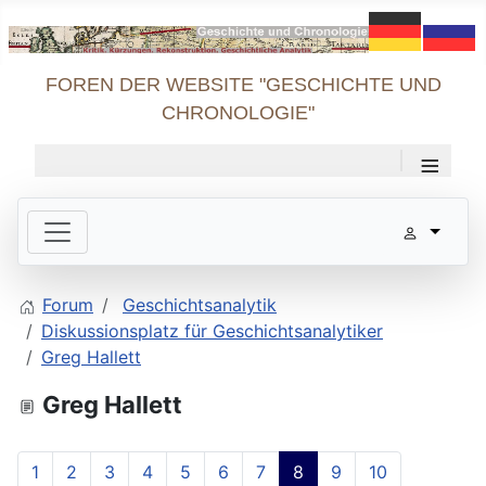
FOREN DER WEBSITE "GESCHICHTE UND
CHRONOLOGIE"
≡
Forum
Geschichtsanalytik
Diskussionsplatz für Geschichtsanalytiker
Greg Hallett
Greg Hallett
1
2
3
4
5
6
7
8
9
10