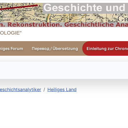
OLOGIE"
higes Forum
Перевод / Übersetzung
Einleitung zur Chrono
eschichtsanalytiker
Heiliges Land