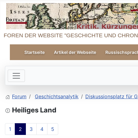
FOREN DER WEBSITE "GESCHICHTE UND CHRON
Startseite
Artikel der Webseite
Russischsprac
Forum
Geschichtsanalytik
Diskussionsplatz für G
Heiliges Land
1
2
3
4
5