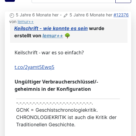
5 Jahre 6 Monate her
-
5 Jahre 6 Monate her
#12376
von
lemur++
Keilschrift - wie konnte es sein
wurde
erstellt von
lemur++
🌳
Keilschrift - war es so einfach?
t.co/2yamt5Ewq5
Ungültiger Verbraucherschlüssel/-
geheimnis in der Konfiguration
-.-.-.-.-.-.-.-.-.-.-.-.-.-.-.-.-.-.-.-.-.-.-.
GChK = Geschistschronologiekritik.
CHRONOLOGIEKRITIK ist auch die Kritik der
Traditionellen Geschichte.