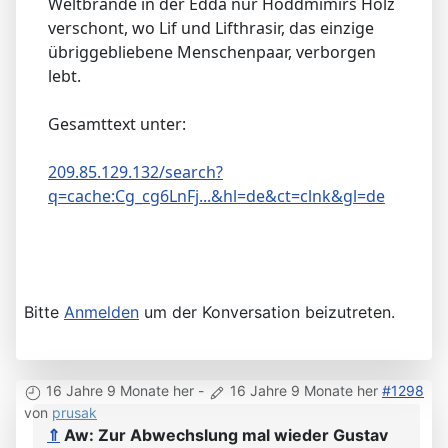
Weltbrande in der Edda nur Hoddmimirs Holz
verschont, wo Lif und Lifthrasir, das einzige
übriggebliebene Menschenpaar, verborgen
lebt.
Gesamttext unter:
209.85.129.132/search?
q=cache:Cg_cg6LnFj...&hl=de&ct=clnk&gl=de
Bitte
Anmelden
um der Konversation beizutreten.
16 Jahre 9 Monate her
-
16 Jahre 9 Monate her
#1298
von
prusak
⇑
Aw: Zur Abwechslung mal wieder Gustav