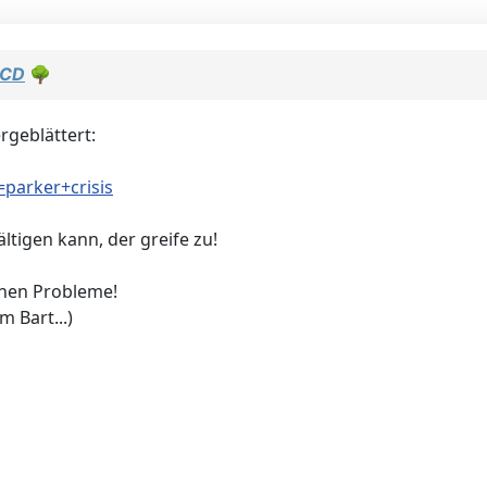
*CD
🌳
rgeblättert:
parker+crisis
tigen kann, der greife zu!
ichen Probleme!
 Bart...)