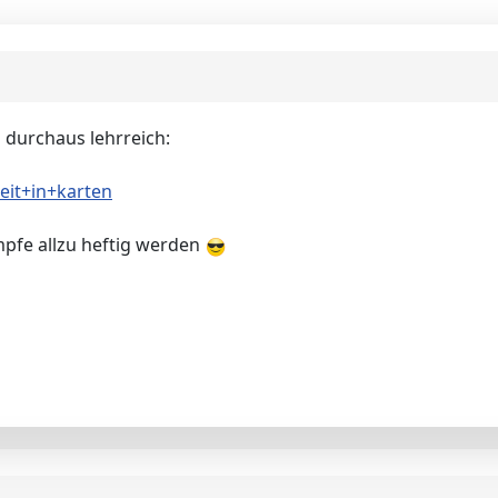
 durchaus lehrreich:
eit+in+karten
pfe allzu heftig werden