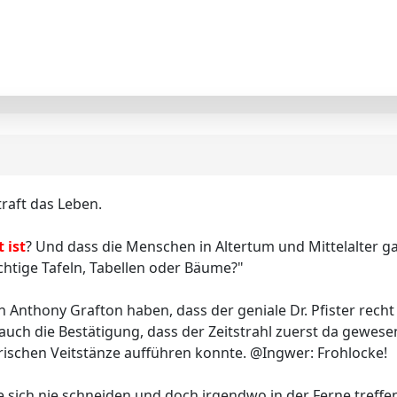
raft das Leben.
 ist
? Und dass die Menschen in Altertum und Mittelalter
ächtige Tafeln, Tabellen oder Bäume?"
n Anthony Grafton haben, dass der geniale Dr. Pfister recht
h auch die Bestätigung, dass der Zeitstrahl zuerst da gewes
rischen Veitstänze aufführen konnte. @Ingwer: Frohlocke!
ie sich nie schneiden und doch irgendwo in der Ferne treff