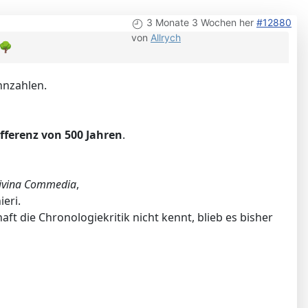
3 Monate 3 Wochen her
#12880
von
Allrych
🌳
innzahlen.
ifferenz von 500 Jahren
.
ivina Commedia
,
eri.
ft die Chronologiekritik nicht kennt, blieb es bisher