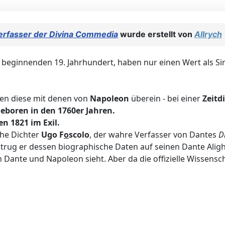
erfasser der Divina Commedia
wurde erstellt von
Allrych
m beginnenden 19. Jahrhundert, haben nur einen Wert als S
en diese mit denen von
Napoleon
überein - bei einer
Zeitd
geboren in den 1760er Jahren.
n 1821 im Exil.
che Dichter
Ugo F
o
scolo
, der wahre Verfasser von Dantes
D
rug er dessen biographische Daten auf seinen Dante Alighi
 Dante und Napoleon sieht. Aber da die offizielle Wissenscha