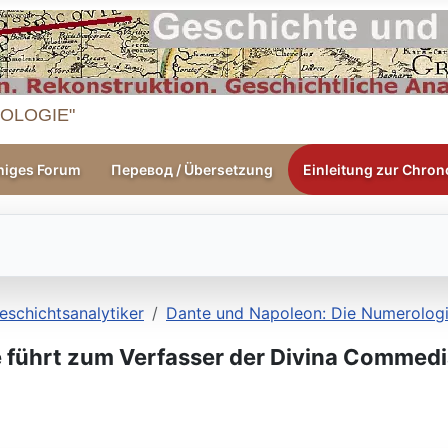
OLOGIE"
higes Forum
Перевод / Übersetzung
Einleitung zur Chrono
eschichtsanalytiker
Dante und Napoleon: Die Numerologi
 führt zum Verfasser der Divina Commed