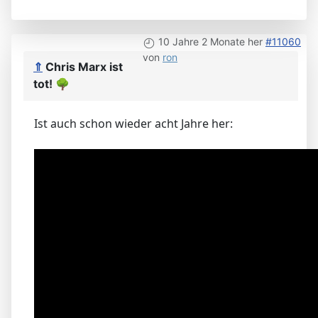
10 Jahre 2 Monate her
#11060
von
ron
⇑
Chris Marx ist
tot!
🌳
Ist auch schon wieder acht Jahre her: