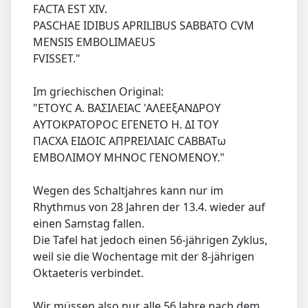
FACTA EST XIV.
PASCHAE IDIBUS APRILIBUS SABBATO CVM
MENSIS EMBOLIMAEUS
FVISSET."
Im griechischen Original:
"ΕΤΟΥC A. ΒΑΣΙΛΕΙAC 'AΛEΕξANΔΡΟΥ
AΥΤΟΚPATOPOC EΓENETO H. ΔΙ TOΥ
ΠACXA EIΔOIC AΠPREIΛIAIC CABBATω
EMBOΛIMOΥ MHNOC ΓENOMENOΥ."
Wegen des Schaltjahres kann nur im
Rhythmus von 28 Jahren der 13.4. wieder auf
einen Samstag fallen.
Die Tafel hat jedoch einen 56-jährigen Zyklus,
weil sie die Wochentage mit der 8-jährigen
Oktaeteris verbindet.
Wir müssen also nur alle 56 Jahre nach dem