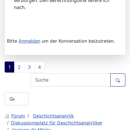
verborgen. Den Berechnungslink liefere ich
nach.
Bitte
Anmelden
um der Konversation beizutreten.
1
2
3
4
Forum
Geschichtsanalytik
Diskussionsplatz für Geschichtsanalytiker
Jacques de Molay