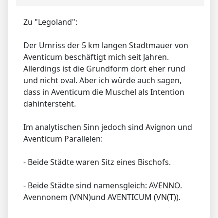
Bitte
Anmelden
um der Konversation beizutreten.
15 Jahre 3 Monate her
#4274
von
Allrych
⇑
Aw: Die Muschel
im Stadtplan von Avignon und Aventicum
🌳
Zu "Legoland":
Der Umriss der 5 km langen Stadtmauer von
Aventicum beschäftigt mich seit Jahren.
Allerdings ist die Grundform dort eher rund
und nicht oval. Aber ich würde auch sagen,
dass in Aventicum die Muschel als Intention
dahintersteht.