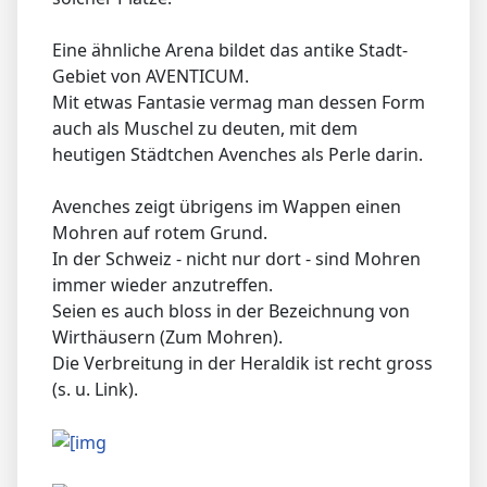
⇑
Aw: Die Muschel im Stadtplan von Avignon
🌳
Wer schon auf dem Platz in Siena gestanden
ist, weiss dass er nicht eben ist.
Wie eine halbrunde Arena, wo die Sektoren
am tiefsten Punkt vor dem Rathaus
zusammentreffen. Man suche Vorbilder
solcher Plätze.
Eine ähnliche Arena bildet das antike Stadt-
Gebiet von AVENTICUM.
Mit etwas Fantasie vermag man dessen Form
auch als Muschel zu deuten, mit dem
heutigen Städtchen Avenches als Perle darin.
Avenches zeigt übrigens im Wappen einen
Mohren auf rotem Grund.