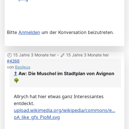
Bitte
Anmelden
um der Konversation beizutreten.
15 Jahre 3 Monate her
-
15 Jahre 3 Monate her
#4266
von
Basileus
⇑
Aw: Die Muschel im Stadtplan von Avignon
🌳
Allrych hat hier etwas ganz Interessantes
entdeckt.
upload.wikimedia.org/wikipedia/commons/e...
oA_like_gfx_PioM.svg