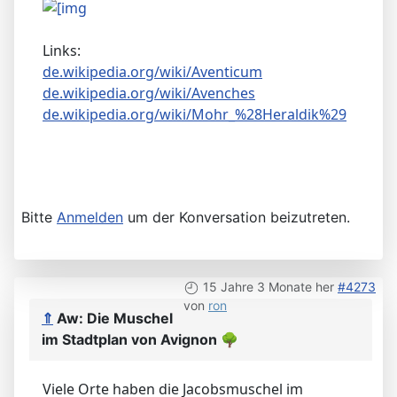
In der Schweiz - nicht nur dort - sind Mohren
immer wieder anzutreffen.
Seien es auch bloss in der Bezeichnung von
Wirthäusern (Zum Mohren).
Die Verbreitung in der Heraldik ist recht gross
(s. u. Link).
Links:
de.wikipedia.org/wiki/Aventicum
de.wikipedia.org/wiki/Avenches
de.wikipedia.org/wiki/Mohr_%28Heraldik%29