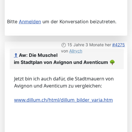
Im analytischen Sinn jedoch sind Avignon und
Aventicum Parallelen:
- Beide Städte waren Sitz eines Bischofs.
- Beide Städte sind namensgleich: AVENNO.
Avennonem (VNN)und AVENTICUM (VN(T)).
Bitte
Anmelden
um der Konversation beizutreten.
15 Jahre 3 Monate her
#4275
von
Allrych
⇑
Aw: Die Muschel
im Stadtplan von Avignon und Aventicum
🌳