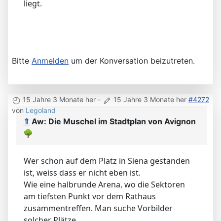
PS
war da wohl etwas voreilig
der Platz ist wie richtig gesagt nicht in
Avignon sondern in Siena, nahe der Blume
liegt.
Bitte
Anmelden
um der Konversation beizutreten.
15 Jahre 3 Monate her
-
15 Jahre 3 Monate her
#4272
von
Legoland