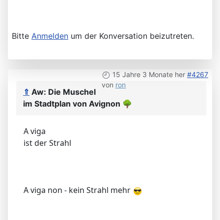
Bitte
Anmelden
um der Konversation beizutreten.
15 Jahre 3 Monate her
#4267
von
ron
⇑
Aw: Die Muschel
im Stadtplan von Avignon
🌳
A viga
ist der Strahl
A viga non - kein Strahl mehr