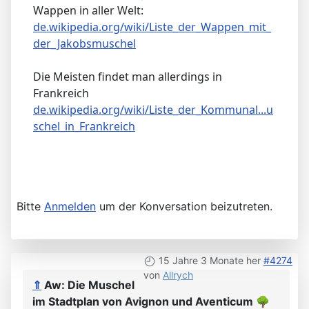
Bitte
Anmelden
um der Konversation beizutreten.
15 Jahre 3 Monate her
#4273
von
ron
⇑
Aw: Die Muschel
im Stadtplan von Avignon
🌳
Viele Orte haben die Jacobsmuschel im
Wappen in aller Welt:
de.wikipedia.org/wiki/Liste_der_Wappen_mit_
der_Jakobsmuschel
Die Meisten findet man allerdings in
Frankreich
de.wikipedia.org/wiki/Liste_der_Kommunal...u
schel_in_Frankreich