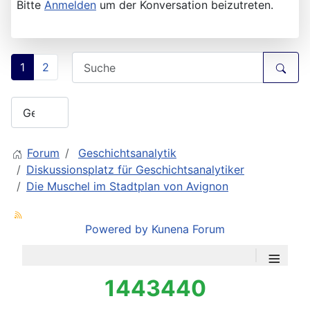
Jetzt bin ich auch dafür, die Stadtmauern von
Avignon und Aventicum zu vergleichen:
www.dillum.ch/html/dillum_bilder_varia.htm
Bitte
Anmelden
um der Konversation beizutreten.
1
2
Forum
Geschichtsanalytik