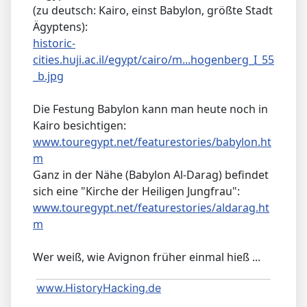
(zu deutsch: Kairo, einst Babylon, größte Stadt
Ägyptens):
historic-
cities.huji.ac.il/egypt/cairo/m...hogenberg_I_55
_b.jpg
Die Festung Babylon kann man heute noch in
Kairo besichtigen:
www.touregypt.net/featurestories/babylon.ht
m
Ganz in der Nähe (Babylon Al-Darag) befindet
sich eine "Kirche der Heiligen Jungfrau":
www.touregypt.net/featurestories/aldarag.ht
m
Wer weiß, wie Avignon früher einmal hieß ...
www.HistoryHacking.de