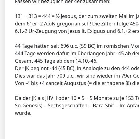
Fassen wir bezüglich der 4er zusammen:
131 + 313 = 444 = ½ Jesous, der zum zweiten Mal im J
dem 61er -2 AIoN gregorianisch! Die Ziffernfolge 450
6.1.-2 Ur-Zeugung von Jesus lt. Exiguus und 6.1.+2 e
44 Tage hätten seit 696 u.c. (59 BC) im römischen 
444 Tage werden dafür im überlangen Jahr -45 ab dem 
Gesamt 445 Tage ab dem 14.10.-46.
Der JK beginnt -44 (45 BC), in Analogie zu den 444 od
Dies war das Jahr 709 u.c., wir sind wieder im 79er 
Von -4 bis +4 cancelt Augustus (= die erhabene 8!) di
Da der JK als JHVH oder 10 = 5 + 5 Monate zu je 15
So-Genesis) = Sechsgeschaffen = Bara-Shit = Im Anfang
wurde.