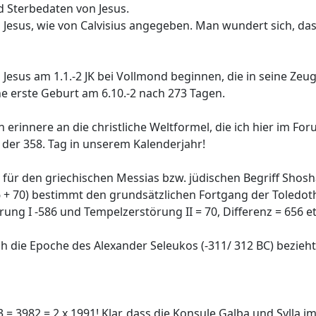
d Sterbedaten von Jesus.
 Jesus, wie von Calvisius angegeben. Man wundert sich, da
Jesus am 1.1.-2 JK bei Vollmond beginnen, die in seine Zeugu
e erste Geburt am 6.10.-2 nach 273 Tagen.
erinnere an die christliche Weltformel, die ich hier im For
st der 358. Tag in unserem Kalenderjahr!
56 für den griechischen Messias bzw. jüdischen Begriff Shosh
6 + 70) bestimmt den grundsätzlichen Fortgang der Toledoth
örung I -586 und Tempelzerstörung II = 70, Differenz = 656 et
h die Epoche des Alexander Seleukos (-311/ 312 BC) bezieht. 
3982 = 2 x 1991! Klar, dass die Konsule Galba und Sylla im 