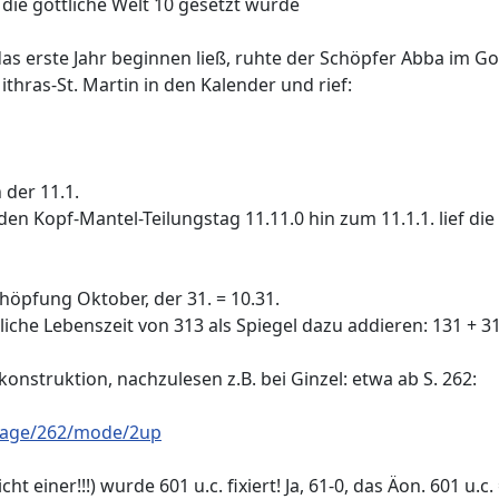
die göttliche Welt 10 gesetzt wurde
das erste Jahr beginnen ließ, ruhte der Schöpfer Abba im G
thras-St. Martin in den Kalender und rief:
 der 11.1.
den Kopf-Mantel-Teilungstag 11.11.0 hin zum 11.1.1. lief d
höpfung Oktober, der 31. = 10.31.
liche Lebenszeit von 313 als Spiegel dazu addieren: 131 + 31
onstruktion, nachzulesen z.B. bei Ginzel: etwa ab S. 262:
page/262/mode/2up
ht einer!!!) wurde 601 u.c. fixiert! Ja, 61-0, das Äon. 601 u.c