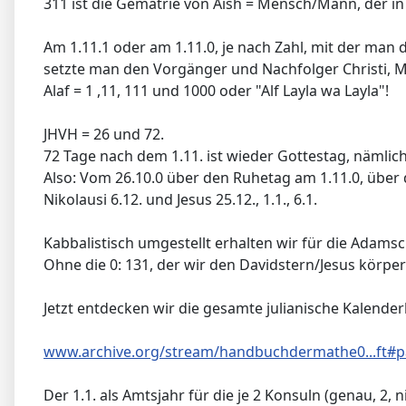
311 ist die Gematrie von Aish = Mensch/Mann, der in 
Am 1.11.1 oder am 1.11.0, je nach Zahl, mit der man 
setzte man den Vorgänger und Nachfolger Christi, Mi
Alaf = 1 ,11, 111 und 1000 oder "Alf Layla wa Layla"!
JHVH = 26 und 72.
72 Tage nach dem 1.11. ist wieder Gottestag, nämlich
Also: Vom 26.10.0 über den Ruhetag am 1.11.0, über 
Nikolausi 6.12. und Jesus 25.12., 1.1., 6.1.
Kabbalistisch umgestellt erhalten wir für die Adamsc
Ohne die 0: 131, der wir den Davidstern/Jesus körper
Jetzt entdecken wir die gesamte julianische Kalenderk
www.archive.org/stream/handbuchdermathe0...ft#
Der 1.1. als Amtsjahr für die je 2 Konsuln (genau, 2, nic