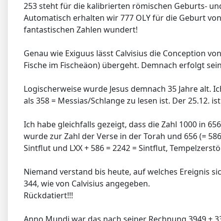
253 steht für die kalibrierten römischen Geburts- un
Automatisch erhalten wir 777 OLY für die Geburt von
fantastischen Zahlen wundert!
Genau wie Exiguus lässt Calvisius die Conception von 
Fische im Fischeäon) übergeht. Demnach erfolgt sein
Logischerweise wurde Jesus demnach 35 Jahre alt. Ich 
als 358 = Messias/Schlange zu lesen ist. Der 25.12. i
Ich habe gleichfalls gezeigt, dass die Zahl 1000 in 6
wurde zur Zahl der Verse in der Torah und 656 (= 58
Sintflut und LXX + 586 = 2242 = Sintflut, Tempelzerst
Niemand verstand bis heute, auf welches Ereignis sic
344, wie von Calvisius angegeben.
Rückdatiert!!!
Anno Mundi war das nach seiner Rechnung 3949 + 33 = 