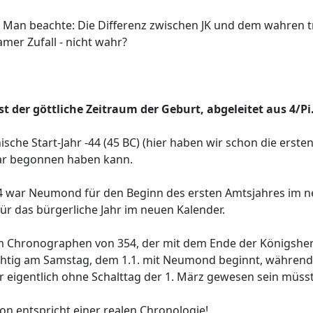
 Man beachte: Die Differenz zwischen JK und dem wahren tro
amer Zufall - nicht wahr?
t der göttliche Zeitraum der Geburt, abgeleitet aus 4/Pi
ische Start-Jahr -44 (45 BC) (hier haben wir schon die erste
nuar begonnen haben kann.
44 war Neumond für den Beginn des ersten Amtsjahres im n
r das bürgerliche Jahr im neuen Kalender.
 im Chronographen von 354, der mit dem Ende der Königsher
8 richtig am Samstag, dem 1.1. mit Neumond beginnt, währe
der eigentlich ohne Schalttag der 1. März gewesen sein müsst
von entspricht einer realen Chronologie!