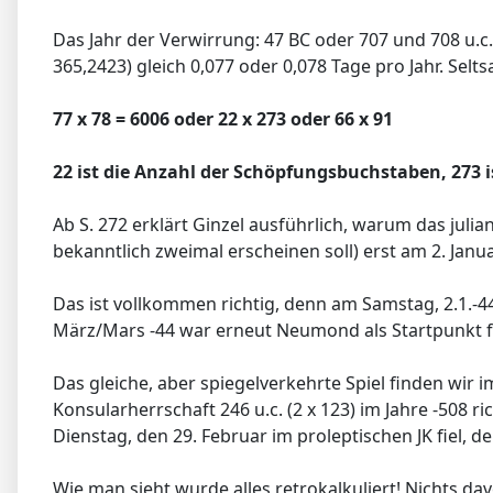
Das Jahr der Verwirrung: 47 BC oder 707 und 708 u.c.
365,2423) gleich 0,077 oder 0,078 Tage pro Jahr. Selts
77 x 78 = 6006 oder 22 x 273 oder 66 x 91
22 ist die Anzahl der Schöpfungsbuchstaben, 273 is
Ab S. 272 erklärt Ginzel ausführlich, warum das julian
bekanntlich zweimal erscheinen soll) erst am 2. Ja
Das ist vollkommen richtig, denn am Samstag, 2.1.-
März/Mars -44 war erneut Neumond als Startpunkt fü
Das gleiche, aber spiegelverkehrte Spiel finden wir
Konsularherrschaft 246 u.c. (2 x 123) im Jahre -50
Dienstag, den 29. Februar im proleptischen JK fiel, 
Wie man sieht wurde alles retrokalkuliert! Nichts da