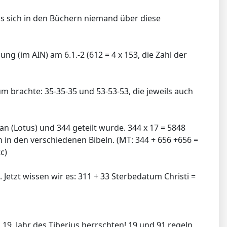
ss sich in den Büchern niemand über diese
ng (im AIN) am 6.1.-2 (612 = 4 x 153, die Zahl der
um brachte: 35-35-35 und 53-53-53, die jeweils auch
an (Lotus) und 344 geteilt wurde. 344 x 17 = 5848
 in den verschiedenen Bibeln. (MT: 344 + 656 +656 =
c)
Jetzt wissen wir es: 311 + 33 Sterbedatum Christi =
19. Jahr des Tiberius herrschten! 19 und 91 regeln