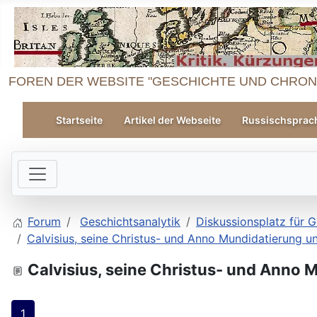
FOREN DER WEBSITE "GESCHICHTE UND CHRON
Startseite
Artikel der Webseite
Russischsprac
Forum
Geschichtsanalytik
Diskussionsplatz für G
Calvisius, seine Christus- und Anno Mundidatierung un
Calvisius, seine Christus- und Anno 
1