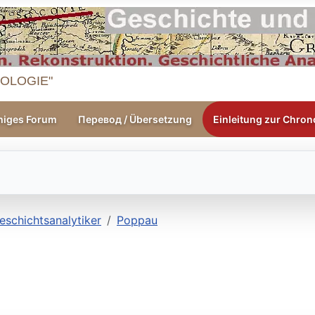
OLOGIE"
higes Forum
Перевод / Übersetzung
Einleitung zur Chrono
eschichtsanalytiker
Poppau