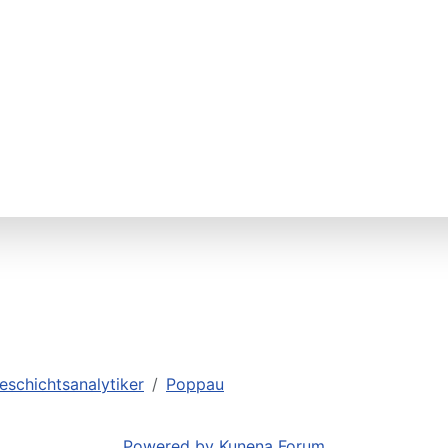
eschichtsanalytiker
Poppau
Powered by
Kunena Forum