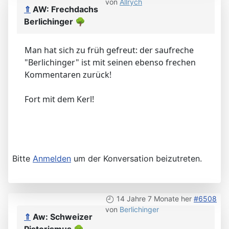
von
Allrych
⇑
AW: Frechdachs
Berlichinger
🌳
Man hat sich zu früh gefreut: der saufreche
"Berlichinger" ist mit seinen ebenso frechen
Kommentaren zurück!
Fort mit dem Kerl!
Bitte
Anmelden
um der Konversation beizutreten.
14 Jahre 7 Monate her
#6508
von
Berlichinger
⇑
Aw: Schweizer
Pistorismus
🌳