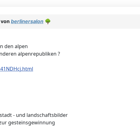
t von
berlinersalon
🌳
in den alpen
anderen alpenrepubliken ?
7241NDHcj.html
, stadt - und landschaftsbilder
 zur gesteinsgewinnung