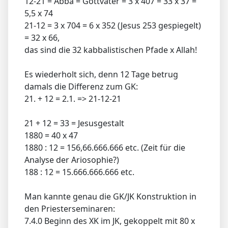
12-21 = Abba = Gottvater = 3 x 407 = 33 x 37 =
5,5 x 74
21-12 = 3 x 704 = 6 x 352 (Jesus 253 gespiegelt)
= 32 x 66,
das sind die 32 kabbalistischen Pfade x Allah!
Es wiederholt sich, denn 12 Tage betrug
damals die Differenz zum GK:
21. + 12 = 2.1. => 21-12-21
21 + 12 = 33 = Jesusgestalt
1880 = 40 x 47
1880 : 12 = 156,66.666.666 etc. (Zeit für die
Analyse der Ariosophie?)
188 : 12 = 15.666.666.666 etc.
Man kannte genau die GK/JK Konstruktion in
den Priesterseminaren:
7.4.0 Beginn des XK im JK, gekoppelt mit 80 x