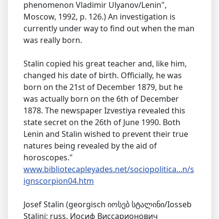
phenomenon Vladimir Ulyanov/Lenin",
Moscow, 1992, p. 126.) An investigation is
currently under way to find out when the man
was really born.
Stalin copied his great teacher and, like him,
changed his date of birth. Officially, he was
born on the 21st of December 1879, but he
was actually born on the 6th of December
1878. The newspaper Izvestiya revealed this
state secret on the 26th of June 1990. Both
Lenin and Stalin wished to prevent their true
natures being revealed by the aid of
horoscopes."
www.bibliotecapleyades.net/sociopolitica...n/s
ignscorpion04.htm
Josef Stalin (georgisch იოსებ სტალინი/Iosseb
Stalini; russ. Иосиф Виссарионович